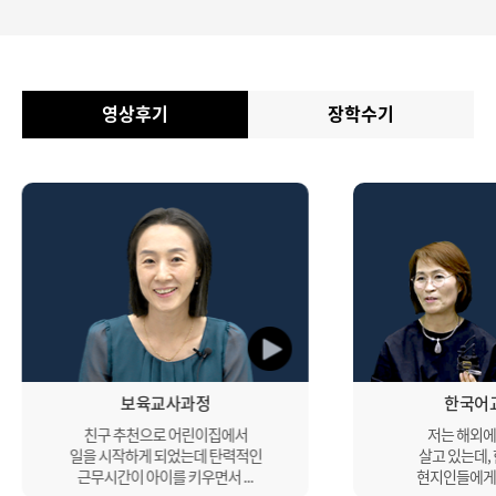
영상후기
장학수기
보육교사과정
한국어
친구 추천으로 어린이집에서
저는 해외에
일을 시작하게 되었는데 탄력적인
살고 있는데,
근무시간이 아이를 키우면서 ...
현지인들에게 나