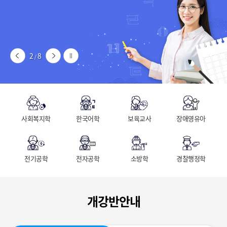
2
8
/
사회복지학
한국어학
보육교사
장애영유아
전기공학
전자공학
소방학
경찰행정학
개강반안내