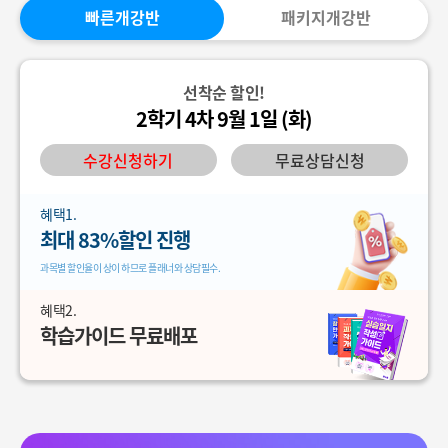
빠른개강반
패키지개강반
선착순 할인!
2학기 4차 9월 1일 (화)
수강신청하기
무료상담신청
혜택1.
최대 83%할인 진행
과목별 할인율이 상이 하므로 플래너와 상담필수.
혜택2.
학습가이드 무료배포