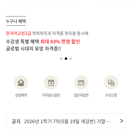
누구나 혜택
보
한국어교원2급
학위취득과 자격증 취득을 동시에
장
수강생 특별 혜택
최대 83% 한정 할인
단
글로벌 시대의 유망 자격증!!
이
공지
2026년 2학기 1차(6월 9일 개강반) 중간고사 기간 안내 및 ..
상담예약
자주묻는질문
질문과답변
수강신청
공지
2026년 2학기 2차(7월 7일 개강반) 중간고사 기간 안내 및 ..
공지
2026년 1학기 7차(5월 19일 개강반) 기말고사 기간 안내 및..