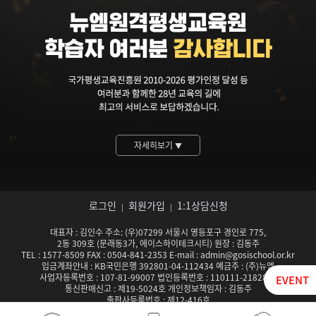
자세히보기
▼
로그인
회원가입
1:1상담신청
|
|
대표자 : 김인수 주소: (우)07299 서울시 영등포구 경인로 775,
2동 309호 (문래동3가, 에이스하이테크시티) 원장 : 김동주
TEL : 1577-8509 FAX : 0504-841-2353 E-mail : admin@gosischool.or.kr
입금계좌안내 : KB국민은행 392801-04-112434 예금주 : (주)뉴엠
사업자등록번호 : 107-81-99007 법인등록번호 : 110111-2182824
EVENT
통신판매신고 : 제19-5024호 개인정보책임자 : 김동주
출판사등록번호 : 제12-416호
서울특별시남부교육청 평생교육시설 등록기관 제142호