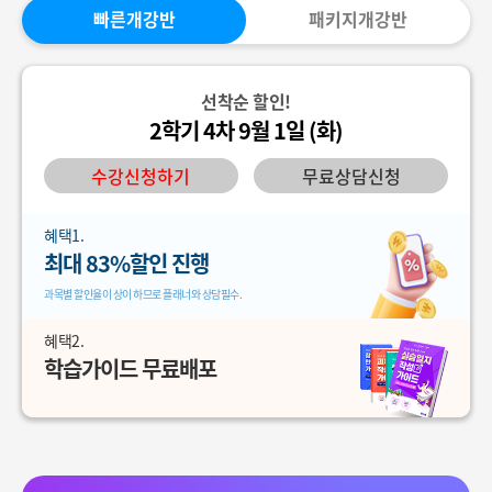
빠른개강반
패키지개강반
선착순 할인!
2학기 4차 9월 1일 (화)
수강신청하기
무료상담신청
혜택1.
최대 83%할인 진행
과목별 할인율이 상이 하므로 플래너와 상담필수.
혜택2.
학습가이드 무료배포