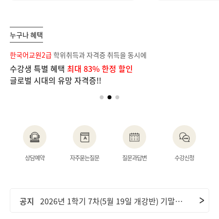
누구나 혜택
보
한국어교원2급
학위취득과 자격증 취득을 동시에
장
수강생 특별 혜택
최대 83% 한정 할인
단
글로벌 시대의 유망 자격증!!
이
공지
2026년 2학기 1차(6월 9일 개강반) 중간고사 기간 안내 및 ..
상담예약
자주묻는질문
질문과답변
수강신청
공지
2026년 2학기 2차(7월 7일 개강반) 중간고사 기간 안내 및 ..
공지
2026년 1학기 7차(5월 19일 개강반) 기말고사 기간 안내 및..