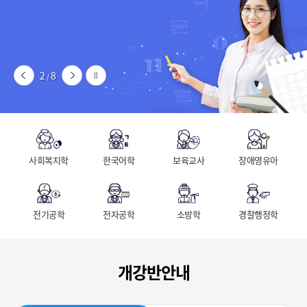
2
8
/
사회복지학
한국어학
보육교사
장애영유아
전기공학
전자공학
소방학
경찰행정학
개강반안내