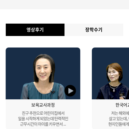
영상후기
장학수기
보육교사과정
한국어
친구 추천으로 어린이집에서
저는 해외에
일을 시작하게 되었는데 탄력적인
살고 있는데,
근무시간이 아이를 키우면서 ...
현지인들에게 나