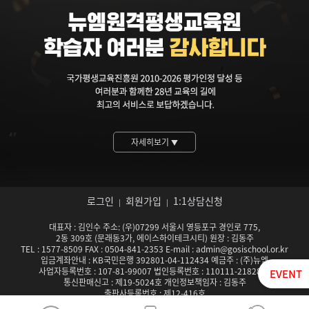
자세히보기
▼
로그인
회원가입
1:1상담신청
|
|
대표자 : 김인수 주소: (우)07299 서울시 영등포구 경인로 775,
2동 309호 (문래동3가, 에이스하이테크시티) 원장 : 김동주
TEL : 1577-8509 FAX : 0504-841-2353 E-mail : admin@gosischool.or.kr
입금계좌안내 : KB국민은행 392801-04-112434 예금주 : (주)뉴엠
사업자등록번호 : 107-81-99007 법인등록번호 : 110111-2182824
EVENT
통신판매신고 : 제19-5024호 개인정보책임자 : 김동주
출판사등록번호 : 제12-416호
서울특별시남부교육청 평생교육시설 등록기관 제142호