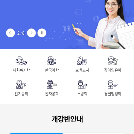
2
8
/
사회복지학
한국어학
보육교사
장애영유아
전기공학
전자공학
소방학
경찰행정학
개강반안내