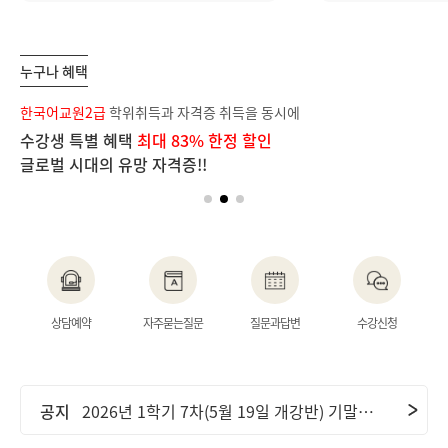
누구나 혜택
보
한국어교원2급
학위취득과 자격증 취득을 동시에
장
수강생 특별 혜택
최대 83% 한정 할인
단
글로벌 시대의 유망 자격증!!
이
공지
2026년 2학기 1차(6월 9일 개강반) 중간고사 기간 안내 및 ..
상담예약
자주묻는질문
질문과답변
수강신청
공지
2026년 2학기 2차(7월 7일 개강반) 중간고사 기간 안내 및 ..
공지
2026년 1학기 7차(5월 19일 개강반) 기말고사 기간 안내 및..