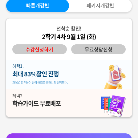
빠른개강반
패키지개강반
선착순 할인!
2학기 4차 9월 1일 (화)
수강신청하기
무료상담신청
혜택1.
최대 83%할인 진행
과목별 할인율이 상이 하므로 플래너와 상담필수.
혜택2.
학습가이드 무료배포