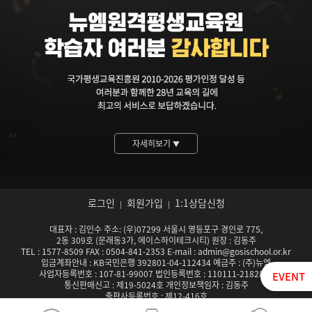
자세히보기
▼
로그인
회원가입
1:1상담신청
|
|
대표자 : 김인수 주소: (우)07299 서울시 영등포구 경인로 775,
2동 309호 (문래동3가, 에이스하이테크시티) 원장 : 김동주
TEL : 1577-8509 FAX : 0504-841-2353 E-mail : admin@gosischool.or.kr
입금계좌안내 : KB국민은행 392801-04-112434 예금주 : (주)뉴엠
사업자등록번호 : 107-81-99007 법인등록번호 : 110111-2182824
EVENT
통신판매신고 : 제19-5024호 개인정보책임자 : 김동주
출판사등록번호 : 제12-416호
서울특별시남부교육청 평생교육시설 등록기관 제142호