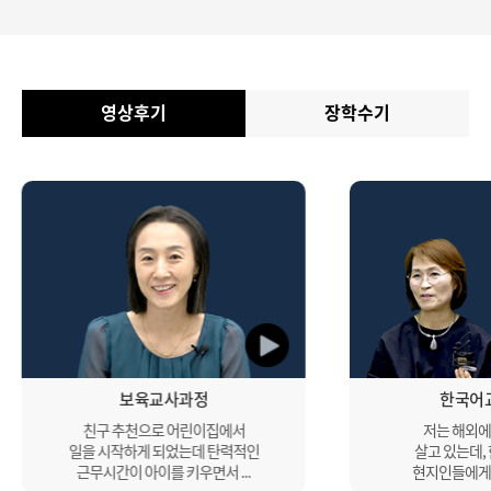
영상후기
장학수기
보육교사과정
한국어
친구 추천으로 어린이집에서
저는 해외에
일을 시작하게 되었는데 탄력적인
살고 있는데,
근무시간이 아이를 키우면서 ...
현지인들에게 나