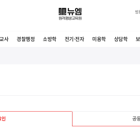
범
교사
경찰행정
소방학
전기·전자
미용학
상담학
그인
공