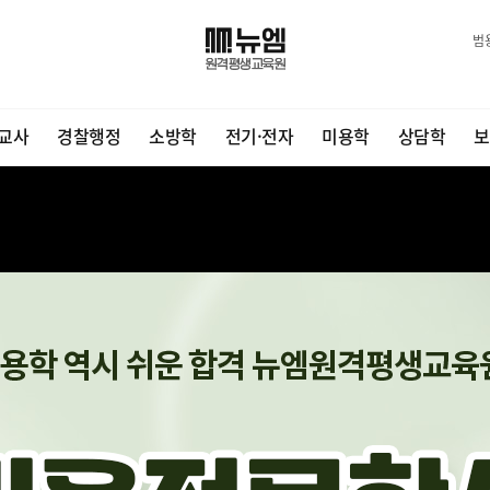
범
교사
경찰행정
소방학
전기·전자
미용학
상담학
보