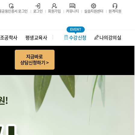
용공동인증서 로그인
로그인
회원가입
커뮤니티
실습지원센터
원격지원
조공학사
평생교육사
수강신청
나의강의실