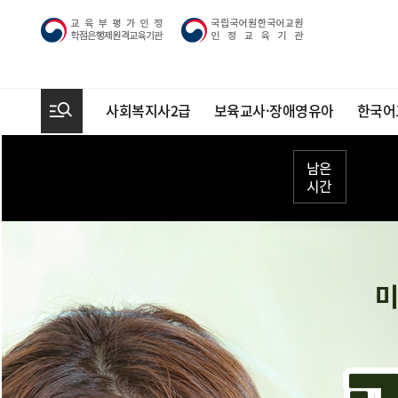
사회복지사2급
보육교사·장애영유아
한국어
남은시간