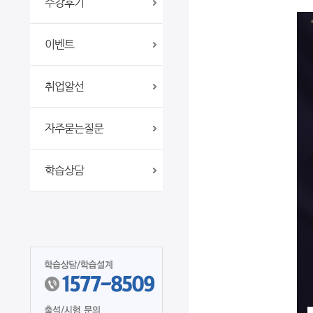
수강후기
이벤트
취업알선
자주묻는질문
학습상담