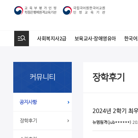
사회복지사2급
보육교사·장애영유아
한국어
장학후기
커뮤니티
공지사항
2024년 2학기 최
장학후기
뉴엠원격(jub******)
20